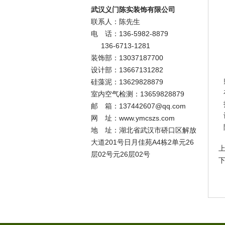
武汉义门陈实装饰有限公司
联系人：陈先生
电 话：136-5982-8879
136-6713-1281
装饰部：13037187700
设计部：13667131282
硅藻泥：13629828879
室内空气检测：13659828879
邮 箱：
137442607@qq.com
网 址：www.ymcszs.com
地 址：湖北省武汉市硚口区解放
大道201号日月佳苑A4栋2单元26
层02号元26层02号